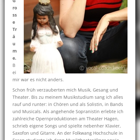
G
ro
ss
e
Tr
ä
u
m
e.
B
ei
mir war es nicht anders.
Schon früh verzauberten mich Musik, Gesang und
Theater. Bis zu meinem Musikstudium sang ich alles
rauf und runter: in Chören und als Solistin, in Bands
und Musicals. Als angehende Sopranistin erlebte ich
zahlreiche Opernproduktionen am Theater Hagen,
schrieb eigene Songs und spielte nebenher Klavier,
Saxofon und Gitarre. An der Folkwang Hochschule in