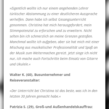
»Eigentlich wollte ich nur einem angehenden Lehrer
türkischer Abstammung zu einer deutlicheren Aussprache
verhelfen. Dann habe ich selbst Gesangsunterricht
genommen. Christina hat mich herausgefordert, mein
Stimmpotenzial zu erforschen und zu erweitern. Nicht
selten bin ich schmerzlich an meine Grenzen gestoßen.
Manchmal wollte ich aufgeben, aber sie hat mich mit einer
Mischung aus musikalischer Professionalität und Spaß an
der Musik zum Weitermachen gereizt. Jetzt singe ich nicht
nur, ich mache auch Fortschritte beim Einsatz von Gitarre
und Ukulele.«
Walter K. (60), Busunternehmer und
Reiseveranstalter:
»Der Unterricht bei Christina ist das beste, was ich in den
letzten 30 Jahren gemacht habe.«
Patrizia S. (29), Groß-und Außenhandelskauffrau: