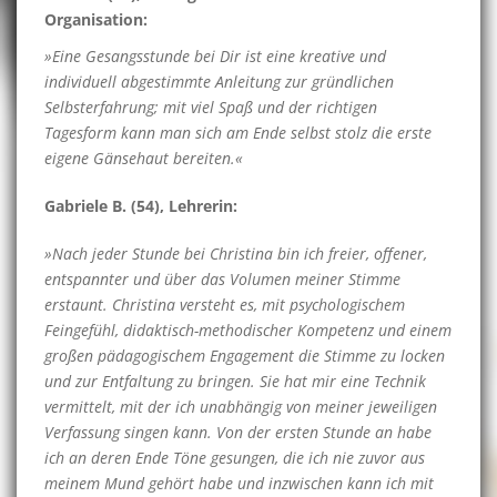
Organisation:
»Eine Gesangsstunde bei Dir ist eine kreative und
individuell abgestimmte Anleitung zur gründlichen
Selbsterfahrung; mit viel Spaß und der richtigen
Tagesform kann man sich am Ende selbst stolz die erste
eigene Gänsehaut bereiten.«
Gabriele B. (54), Lehrerin:
»Nach jeder Stunde bei Christina bin ich freier, offener,
entspannter und über das Volumen meiner Stimme
erstaunt. Christina versteht es, mit psychologischem
Feingefühl, didaktisch-methodischer Kompetenz und einem
großen pädagogischem Engagement die Stimme zu locken
und zur Entfaltung zu bringen. Sie hat mir eine Technik
vermittelt, mit der ich unabhängig von meiner jeweiligen
Verfassung singen kann. Von der ersten Stunde an habe
ich an deren Ende Töne gesungen, die ich nie zuvor aus
meinem Mund gehört habe und inzwischen kann ich mit