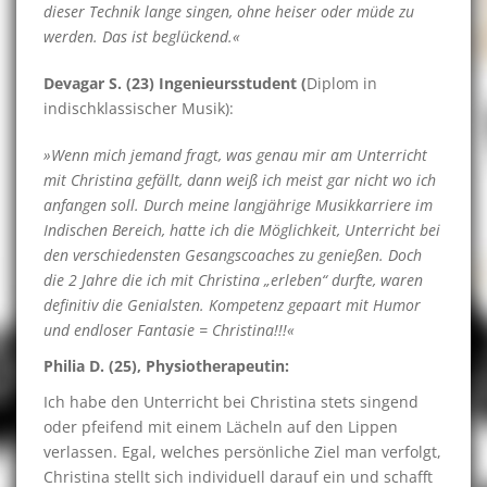
dieser Technik lange singen, ohne heiser oder müde zu
werden. Das ist beglückend.«
Devaga
r S. (23) Ingenieursstudent (
Diplom in
indischklassischer Musik):
»Wenn mich jemand fragt, was genau mir am Unterricht
mit Christina gefällt, dann weiß ich meist gar nicht wo ich
anfangen soll. Durch meine langjährige Musikkarriere im
Indischen Bereich, hatte ich die Möglichkeit, Unterricht bei
den verschiedensten Gesangscoaches zu genießen. Doch
die 2 Jahre die ich mit Christina „erleben“ durfte, waren
definitiv die Genialsten. Kompetenz gepaart mit Humor
und endlose
r Fantasie = Christina!!!«
Philia D. (25), Physiotherapeutin:
Ich habe den Unterricht bei Christina stets singend
oder pfeifend mit einem Lächeln auf den Lippen
verlassen. Egal, welches persönliche Ziel man verfolgt,
Christina stellt sich individuell darauf ein und schafft