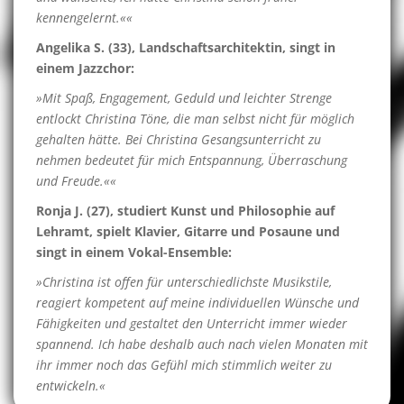
kennengelernt.««
Angelika S. (33), Landschaftsarchitektin, singt in
einem Jazzchor:
»Mit Spaß, Engagement, Geduld und leichter Strenge
entlockt Christina Töne, die man selbst nicht für möglich
gehalten hätte. Bei Christina Gesangsunterricht zu
nehmen bedeutet für mich Entspannung, Überraschung
und Freude.««
Ronja J. (27), studiert Kunst und Philosophie auf
Lehramt, spielt Klavier, Gitarre und Posaune und
singt in einem Vokal-Ensemble:
»Christina ist offen für unterschiedlichste Musikstile,
reagiert kompetent auf meine individuellen Wünsche und
Fähigkeiten und gestaltet den Unterricht immer wieder
spannend. Ich habe deshalb auch nach vielen Monaten mit
ihr immer noch das Gefühl mich stimmlich weiter zu
entwickeln.«